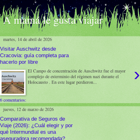
A mamá le gusta viajar
martes, 14 de abril de 2026
Visitar Auschwitz desde
Cracovia: guía completa para
hacerlo por libre
›
El Campo de concentración de Auschwitz fue el mayor
complejo de exterminio del régimen nazi durante el
Holocausto . En este lugar perdieron...
6 comentarios:
jueves, 12 de marzo de 2026
Comparativa de Seguros de
Viaje (2026): ¿Cuál elegir y por
qué Intermundial es una
aseguradora recomendada?