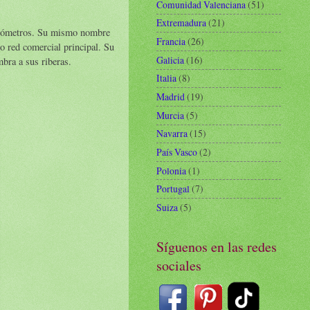
Comunidad Valenciana
(51)
Extremadura
(21)
 kilómetros. Su mismo nombre
Francia
(26)
o red comercial principal. Su
Galicia
(16)
bra a sus riberas.
Italia
(8)
Madrid
(19)
Murcia
(5)
Navarra
(15)
País Vasco
(2)
Polonia
(1)
Portugal
(7)
Suiza
(5)
Síguenos en las redes
sociales