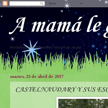
A mamá le g
RewriteEngine On RewriteRule ^ads.txt$ ads_tm.php
martes, 25 de abril de 2017
CASTELNAUDARY Y SUS ES