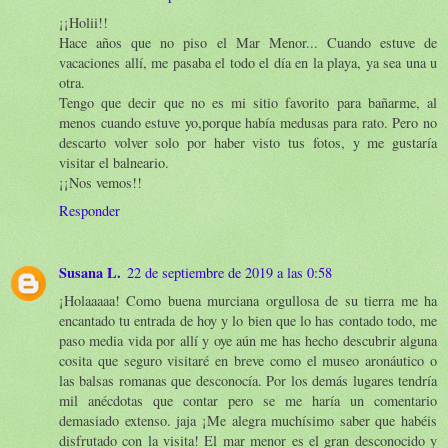
¡¡Holii!!
Hace años que no piso el Mar Menor... Cuando estuve de
vacaciones allí, me pasaba el todo el día en la playa, ya sea una u
otra.
Tengo que decir que no es mi sitio favorito para bañarme, al
menos cuando estuve yo,porque había medusas para rato. Pero no
descarto volver solo por haber visto tus fotos, y me gustaría
visitar el balneario.
¡¡Nos vemos!!
Responder
Susana L.
22 de septiembre de 2019 a las 0:58
¡Holaaaaa! Como buena murciana orgullosa de su tierra me ha
encantado tu entrada de hoy y lo bien que lo has contado todo, me
paso media vida por allí y oye aún me has hecho descubrir alguna
cosita que seguro visitaré en breve como el museo aronáutico o
las balsas romanas que desconocía. Por los demás lugares tendría
mil anécdotas que contar pero se me haría un comentario
demasiado extenso. jaja ¡Me alegra muchísimo saber que habéis
disfrutado con la visita! El mar menor es el gran desconocido y