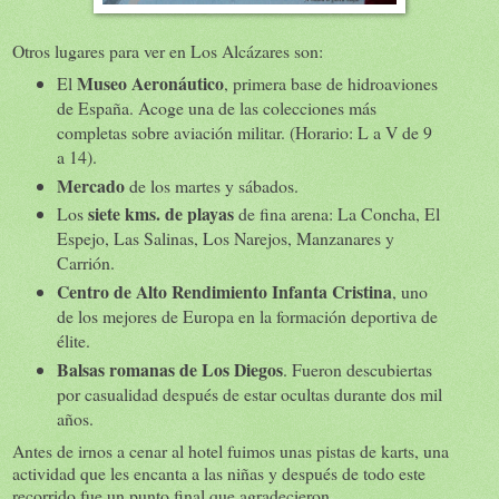
Otros lugares para ver en Los Alcázares son:
Museo Aeronáutico
El
, primera base de hidroaviones
de España. Acoge una de las colecciones más
completas sobre aviación militar. (Horario: L a V de 9
a 14).
Mercado
de los martes y sábados.
siete kms. de playas
Los
de fina arena: La Concha, El
Espejo, Las Salinas, Los Narejos, Manzanares y
Carrión.
Centro de Alto Rendimiento Infanta Cristina
, uno
de los mejores de Europa en la formación deportiva de
élite.
Balsas romanas de Los Diegos
. Fueron descubiertas
por casualidad después de estar ocultas durante dos mil
años.
Antes de irnos a cenar al hotel fuimos unas pistas de karts, una
actividad que les encanta a las niñas y después de todo este
recorrido fue un punto final que agradecieron.