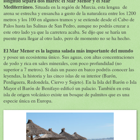
longitud separa dos mares: el Mar Menor y el Mar
Mediterráneo.
Situada en la región de Murcia, esta lengua de
arena se estrecha y ensancha a gusto de la naturaleza entre los 1200
metros y los 100 en algunos tramos y se extiende desde el Cabo de
Palos hasta las Salinas de San Pedro, aunque no podrás cruzar a
este otro lado ya que la carretera acaba. Se dijo que se haría un
puente para llegar al otro lado, pero de momento no se ha hecho.
El Mar Menor es la laguna salada más importante del mundo
y posee un ecosistema único. Sus aguas, con altas concentraciones
de yodo y rica en sales minerales, con poco profundidad (no
superior a 7 metros). Si dais un paseo en barco podréis conocer las
leyendas, la historia y las cinco islas de su interior (Barón,
Perdiguera, Redondela, Ciervo y Sujeto). En la Isla del Barón o Isla
Mayor el Barón de Benifayo edificó un palacio. También en esta
isla de origen volcánico existe un bosque de palmitos que es una
especie única en Europa.